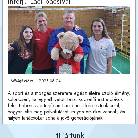
Interjú Laci bácsival
Mihályi Nóra
2025.06.04.
A sport és a mozgás szeretete egész életre szóló élmény,
különösen, ha egy elhivatott tanár közvetíti ezt a diákok
felé. Ebben az interjúban Laci bácsit kérdeztünk arról,
hogyan élte meg pályafutását, milyen emlékei vannak, és
milyen tanácsokat adna a jövő generációjának.
Itt jártunk