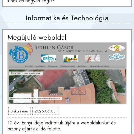
kinek és hogyan segít?
Informatika és Technológia
Megújuló weboldal
Siska Péter
2025.06.05.
10 év. Ennyi ideje indítottuk útjára a weboldalunkat és
bizony eljárt az idő felette.