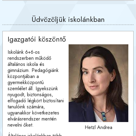
Üdvözöljük iskolánkban
Igazgatói köszöntő
Iskolánk 6+6-os
rendszerben működő
általános iskola és
gimnázium. Pedagógiánk
központjában a
gyermekközpontú
szemlélet áll. Igyekszünk
nyugodt, biztonságos,
elfogadó légkört biztosítani
tanulóink számára,
ugyanakkor következetes
elvárásrendszer mentén
nevelni őket.
Hetzl Andrea
Általános iskolánkban több