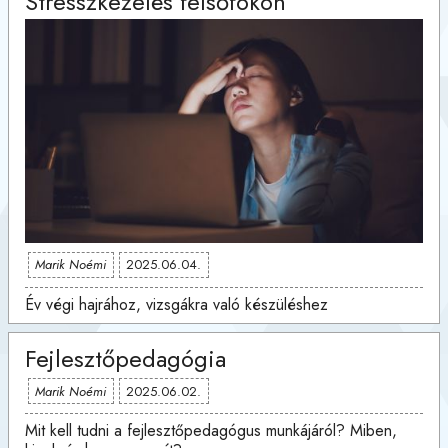
Stresszkezelés felsőfokon
Marik Noémi
2025.06.04.
Év végi hajrához, vizsgákra való készüléshez
Fejlesztőpedagógia
Marik Noémi
2025.06.02.
Mit kell tudni a fejlesztőpedagógus munkájáról? Miben,