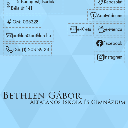
1115 Budapest, Bartók
Kapcsolat
Béla út 141.
Adatvédelem
OM: 035328
e-Kréta
e-Menza
bethlen@bethlen.hu
Facebook
+36 (1) 203-89-33
Instagram
Bethlen Gábor
Általános Iskola és Gimnázium