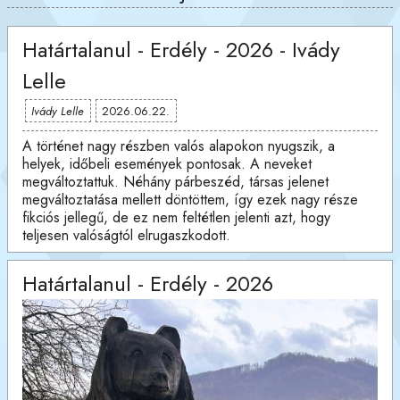
Határtalanul - Erdély - 2026 - Ivády
Lelle
Ivády Lelle
2026.06.22.
A történet nagy részben valós alapokon nyugszik, a
helyek, időbeli események pontosak. A neveket
megváltoztattuk. Néhány párbeszéd, társas jelenet
megváltoztatása mellett döntöttem, így ezek nagy része
fikciós jellegű, de ez nem feltétlen jelenti azt, hogy
teljesen valóságtól elrugaszkodott.
Határtalanul - Erdély - 2026