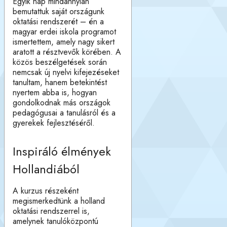
Egyik nap mindannyian
bemutattuk saját országunk
oktatási rendszerét – én a
magyar erdei iskola programot
ismertettem, amely nagy sikert
aratott a résztvevők körében. A
közös beszélgetések során
nemcsak új nyelvi kifejezéseket
tanultam, hanem betekintést
nyertem abba is, hogyan
gondolkodnak más országok
pedagógusai a tanulásról és a
gyerekek fejlesztéséről.
Inspiráló élmények
Hollandiából
A kurzus részeként
megismerkedtünk a holland
oktatási rendszerrel is,
amelynek tanulóközpontú