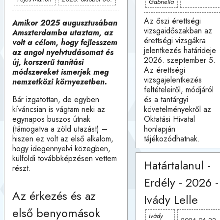
Gabriella
Az őszi érettségi
Amikor 2025 augusztusában
vizsgaidőszakban az
Amszterdamba utaztam, az
érettségi vizsgákra
volt a célom, hogy fejlesszem
jelentkezés határideje
az angol nyelvtudásomat és
2026. szeptember 5.
új, korszerű tanítási
Az érettségi
módszereket ismerjek meg
vizsgajelentkezés
nemzetközi környezetben.
feltételeiről, módjáról
és a tantárgyi
Bár izgatottan, de egyben
követelményekről az
kíváncsian is vágtam neki az
Oktatási Hivatal
egynapos buszos útnak
honlapján
(támogatva a zöld utazást) –
tájékozódhatnak.
hiszen ez volt az első alkalom,
hogy idegennyelvi közegben,
külföldi továbbképzésen vettem
Határtalanul -
részt.
Erdély - 2026 -
Az érkezés és az
Ivády Lelle
első benyomások
Ivády