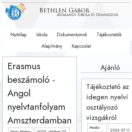
Bethlen Gábor
Általános Iskola és Gimnázium
Nyitólap
Iskola
Dokumentumok
Tájékoztatók
Alapítvány
Kapcsolat
Erasmus
Ajánló
beszámoló -
Tájékoztató az
Angol
idegen nyelvi
nyelvtanfolyam
osztályozó
vizsgákról
Amszterdamban
Madai
2026.07.11.
Fejes Márton
2025. október 30.