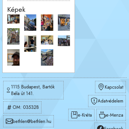
Képek
1115 Budapest, Bartók
Kapcsolat
Béla út 141.
Adatvédelem
OM: 035328
e-Kréta
e-Menza
bethlen@bethlen.hu
Facebook