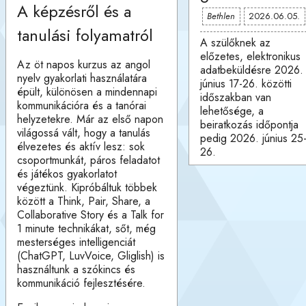
A képzésről és a
Bethlen
2026.06.05.
tanulási folyamatról
A szülőknek az
előzetes, elektronikus
Az öt napos kurzus az angol
adatbeküldésre 2026.
nyelv gyakorlati használatára
június 17-26. közötti
épült, különösen a mindennapi
időszakban van
kommunikációra és a tanórai
lehetősége, a
helyzetekre. Már az első napon
beiratkozás időpontja
világossá vált, hogy a tanulás
pedig 2026. június 25
élvezetes és aktív lesz: sok
26.
csoportmunkát, páros feladatot
és játékos gyakorlatot
végeztünk. Kipróbáltuk többek
között a Think, Pair, Share, a
Collaborative Story és a Talk for
1 minute technikákat, sőt, még
mesterséges intelligenciát
(ChatGPT, LuvVoice, Gliglish) is
használtunk a szókincs és
kommunikáció fejlesztésére.