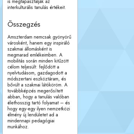
is megtapasztalják az
interkulturális tanulás értékeit.
Összegzés
Amszterdam nemcsak gyönyörű
városként, hanem egy inspiráló
szakmai állomásként is
megmarad emlékeimben. A
mobilitás során minden kitűzött
célom teljesült: fejlődött a
nyelvtudásom, gazdagodott a
módszertani eszköztáram, és
bővült a szakmai látóköröm. A
továbbképzés megerősített
abban, hogy a tanulás valóban
élethosszig tartó folyamat – és
hogy egy-egy ilyen nemzetközi
élmény új lendületet ad a
mindennapi pedagógiai
munkához.