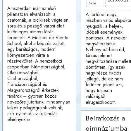
2026.06.22.
Lelle
Amszterdam már az első
pillanatban elvarázsolt: a
A történet nagy
csatornák, a biciklisek végtelen
részben valós alapoko
sora és a pezsgő városi élet
nyugszik, a helyek,
különleges atmoszférát
időbeli események
teremtett. A Molinos de Viento
pontosak. A neveket
School, ahol a képzés zajlott,
megváltoztattuk.
egy barátságos, modern
Néhány párbeszéd,
környezetben várta a
társas jelenet
résztvevőket. A nemzetközi
megváltoztatása mellett
csoportban Németországból,
döntöttem, így ezek
Olaszországból,
nagy része fikciós
Csehországból,
jellegű, de ez nem
Franciaországból és
feltétlen jelenti azt,
Magyarországról érkeztek
hogy teljesen
tanárok – gyorsan közös
valóságtól
nevezőre jutottunk: mindannyian
elrugaszkodott.
lelkes pedagógusok voltunk,
akik nyitottak az új tanulási
Beiratkozás a
élményekre.
gimnáziumba