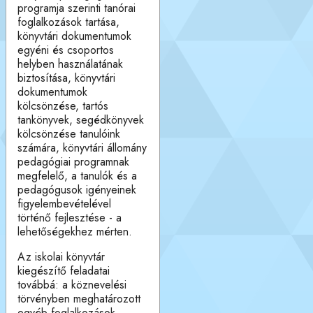
programja szerinti tanórai
foglalkozások tartása,
könyvtári dokumentumok
egyéni és csoportos
helyben használatának
biztosítása, könyvtári
dokumentumok
kölcsönzése, tartós
tankönyvek, segédkönyvek
kölcsönzése tanulóink
számára, könyvtári állomány
pedagógiai programnak
megfelelő, a tanulók és a
pedagógusok igényeinek
figyelembevételével
történő fejlesztése - a
lehetőségekhez mérten.
Az iskolai könyvtár
kiegészítő feladatai
továbbá: a köznevelési
törvényben meghatározott
egyéb foglalkozások