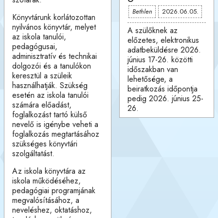
Bethlen
2026.06.05.
Könyvtárunk korlátozottan
nyilvános könyvtár, melyet
A szülőknek az
az iskola tanulói,
előzetes, elektronikus
pedagógusai,
adatbeküldésre 2026.
adminisztratív és technikai
június 17-26. közötti
dolgozói és a tanulókon
időszakban van
keresztül a szüleik
lehetősége, a
használhatják. Szükség
beiratkozás időpontja
esetén az iskola tanulói
pedig 2026. június 25-
számára előadást,
26.
foglalkozást tartó külső
nevelő is igénybe veheti a
foglalkozás megtartásához
szükséges könyvtári
szolgáltatást.
Az iskola könyvtára az
iskola működéséhez,
pedagógiai programjának
megvalósításához, a
neveléshez, oktatáshoz,