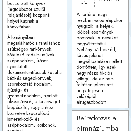
2026.06.22.
beszerzett könyvek
Lelle
(legtöbbször szülői
A történet nagy
felajánlások) központi
részben valós alapokon
helyet kapnak a
nyugszik, a helyek,
könyvtárban.
időbeli események
Állományában
pontosak. A neveket
megtalálhatók a tanuláshoz
megváltoztattuk.
szükséges tankönyvek,
Néhány párbeszéd,
kötelező irodalmi művek,
társas jelenet
szépirodalom, írásos
megváltoztatása mellett
nyomtatott
döntöttem, így ezek
dokumentumtípusok közül a
nagy része fikciós
kézi-és segédkönyvek,
jellegű, de ez nem
szórakoztató irodalom,
feltétlen jelenti azt,
ifjúsági- és
hogy teljesen
gyermekirodalom, ajánlott
valóságtól
olvasmányok, a tananyagot
elrugaszkodott.
kiegészítő, vagy ahhoz
közvetve kapcsolódó
Beiratkozás a
ismeretközlő- és
szépirodalom, lexikonok,
gimnáziumba
szótárak.