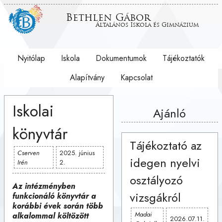
Bethlen Gábor
Általános Iskola és Gimnázium
Nyitólap
Iskola
Dokumentumok
Tájékoztatók
Alapítvány
Kapcsolat
Iskolai
Ajánló
könyvtár
Tájékoztató az
Cserven
2025. június
idegen nyelvi
Irén
2.
osztályozó
Az intézményben
vizsgákról
funkcionáló könyvtár a
korábbi évek során több
Madai
alkalommal költözött
2026.07.11.