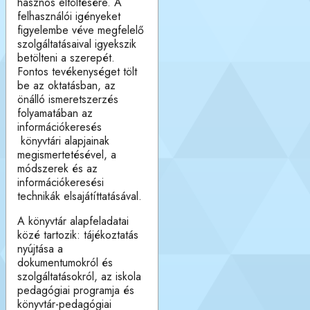
hasznos eltöltésére. A
felhasználói igényeket
figyelembe véve megfelelő
szolgáltatásaival igyekszik
betölteni a szerepét.
Fontos tevékenységet tölt
be az oktatásban, az
önálló ismeretszerzés
folyamatában az
információkeresés
könyvtári alapjainak
megismertetésével, a
módszerek és az
információkeresési
technikák elsajátíttatásával.
A könyvtár alapfeladatai
közé tartozik: tájékoztatás
nyújtása a
dokumentumokról és
szolgáltatásokról, az iskola
pedagógiai programja és
könyvtár-pedagógiai