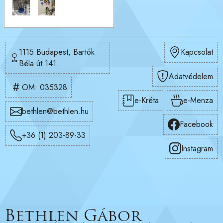
1115 Budapest, Bartók
Kapcsolat
Béla út 141.
Adatvédelem
OM: 035328
e-Kréta
e-Menza
bethlen@bethlen.hu
Facebook
+36 (1) 203-89-33
Instagram
Bethlen Gábor