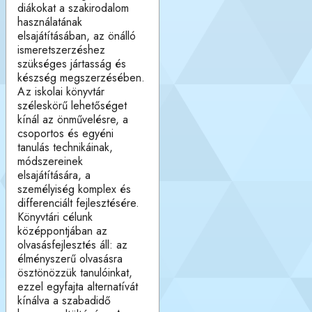
diákokat a szakirodalom
használatának
elsajátításában, az önálló
ismeretszerzéshez
szükséges jártasság és
készség megszerzésében.
Az iskolai könyvtár
széleskörű lehetőséget
kínál az önművelésre, a
csoportos és egyéni
tanulás technikáinak,
módszereinek
elsajátítására, a
személyiség komplex és
differenciált fejlesztésére.
Könyvtári célunk
középpontjában az
olvasásfejlesztés áll: az
élményszerű olvasásra
ösztönözzük tanulóinkat,
ezzel egyfajta alternatívát
kínálva a szabadidő