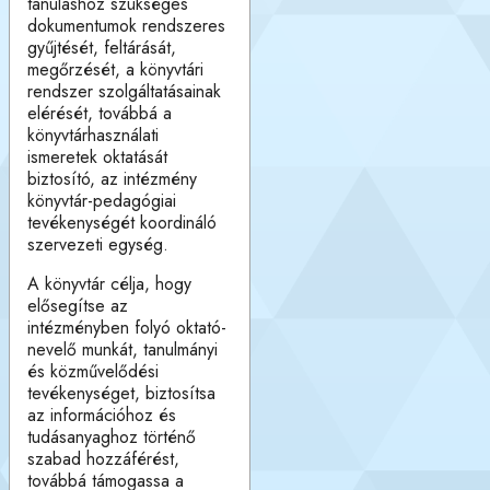
tanuláshoz szükséges
dokumentumok rendszeres
gyűjtését, feltárását,
megőrzését, a könyvtári
rendszer szolgáltatásainak
elérését, továbbá a
könyvtárhasználati
ismeretek oktatását
biztosító, az intézmény
könyvtár-pedagógiai
tevékenységét koordináló
szervezeti egység.
A könyvtár célja, hogy
elősegítse az
intézményben folyó oktató-
nevelő munkát, tanulmányi
és közművelődési
tevékenységet, biztosítsa
az információhoz és
tudásanyaghoz történő
szabad hozzáférést,
továbbá támogassa a