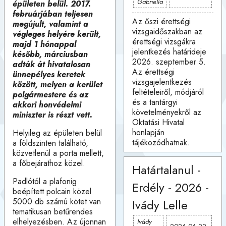
Gabriella
épületen belül. 2017.
februárjában teljesen
Az őszi érettségi
megújult, valamint a
vizsgaidőszakban az
végleges helyére került,
érettségi vizsgákra
majd 1 hónappal
jelentkezés határideje
később, márciusban
2026. szeptember 5.
adták át hivatalosan
Az érettségi
ünnepélyes keretek
vizsgajelentkezés
között, melyen a kerület
feltételeiről, módjáról
polgármestere és az
és a tantárgyi
akkori honvédelmi
követelményekről az
miniszter is részt vett.
Oktatási Hivatal
honlapján
Helyileg az épületen belül
tájékozódhatnak.
a földszinten található,
közvetlenül a porta mellett,
a főbejárathoz közel.
Határtalanul -
Padlótól a plafonig
Erdély - 2026 -
beépített polcain közel
5000 db számú kötet van
Ivády Lelle
tematikusan betűrendes
elhelyezésben. Az újonnan
Ivády